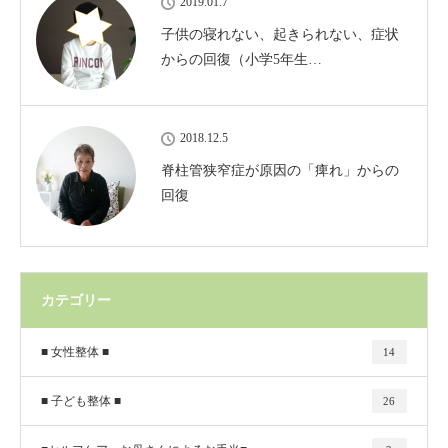
2019.01.7
子供の寝れない、起きられない、症状
からの回復（小学5年生…
2018.12.5
脊柱管狭窄症が原因の「痺れ」からの
回復
カテゴリー
■ 女性整体 ■
14
■ 子ども整体 ■
26