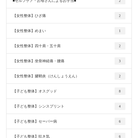
■セルフケア・お母さんによるお手当■
2
【女性整体】ひざ痛
2
【女性整体】めまい
1
【女性整体】四十肩・五十肩
2
【女性整体】坐骨神経痛・腰痛
3
【女性整体】腱鞘炎（けんしょうえん）
2
【子ども整体】オスグッド
8
【子ども整体】シンスプリント
4
【子ども整体】セーバー病
6
【子ども整体】吐き気
6