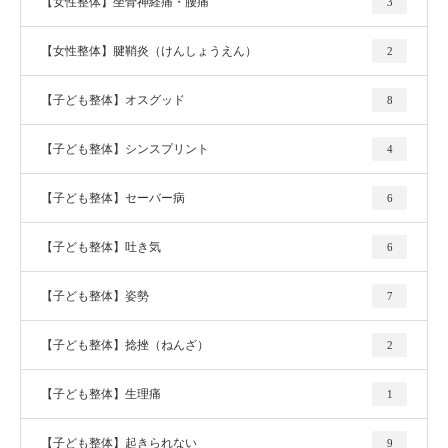
【女性整体】坐骨神経痛・腰痛
3
【女性整体】腱鞘炎（けんしょうえん）
2
【子ども整体】オスグッド
8
【子ども整体】シンスプリント
4
【子ども整体】セーバー病
6
【子ども整体】吐き気
6
【子ども整体】姿勢
7
【子ども整体】捻挫（ねんざ）
2
【子ども整体】生理痛
1
【子ども整体】起きられない
9