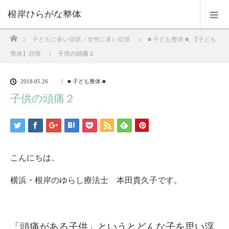
根岸ひらがな整体
ホーム
子どもに多い症状／女性に多い症状
■ 子ども整体 ■
,
【子ども
整体】頭痛
子供の頭痛２
2018.05.26
■ 子ども整体 ■
子供の頭痛２
こんにちは。
横浜・根岸のゆらし療法士 本田貴久子です。
「頭痛がある子供」というとどんな子を思い浮