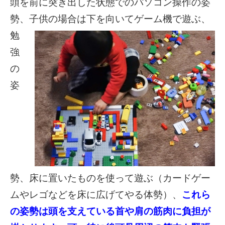
頭を前に突き出した状態でのパソコン操作の姿
勢
、子供の場合は下を向いて
ゲー
ム機で遊ぶ、
勉
強
の
姿
勢、床に置いたものを使って遊ぶ（カードゲー
ムやレゴなど
を床に広
げてやる
体勢）、
これら
の姿勢は頭を支えている首や肩の筋肉に負担が