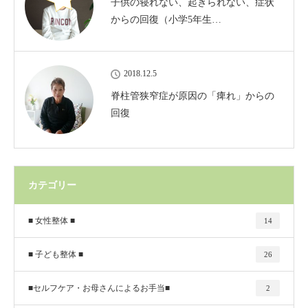
子供の寝れない、起きられない、症状
からの回復（小学5年生…
2018.12.5
脊柱管狭窄症が原因の「痺れ」からの
回復
カテゴリー
■ 女性整体 ■
14
■ 子ども整体 ■
26
■セルフケア・お母さんによるお手当■
2