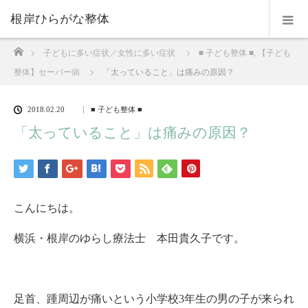
根岸ひらがな整体
ホーム
子どもに多い症状／女性に多い症状
■ 子ども整体 ■
,
【子ども
整体】セーバー病
「太っていること」は痛みの原因？
2018.02.20
■ 子ども整体 ■
「太っていること」は痛みの原因？
こんにちは。
横浜・根岸のゆらし療法士 本田貴久子です。
足首、踵周辺が痛いという小学校3年生の男の子が来られ